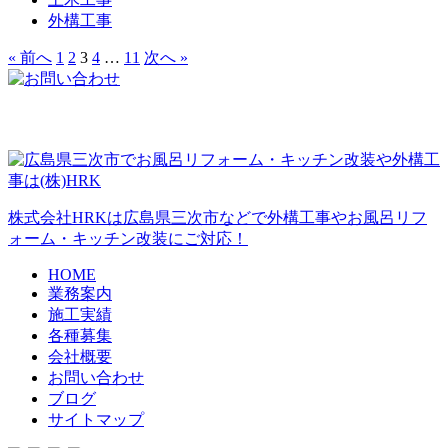
外構工事
« 前へ
1
2
3
4
…
11
次へ »
株式会社HRKは広島県三次市などで外構工事やお風呂リフ
ォーム・キッチン改装にご対応！
HOME
業務案内
施工実績
各種募集
会社概要
お問い合わせ
ブログ
サイトマップ