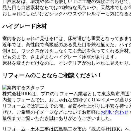
自然素材は、環境や体にも優しい上に土地の気候に合わせて
見た目も自然素材ならではの独特な風合いや、天然木でしか
おしゃれにしたいけどシックハウスやアレルギーも気になる
ハイグレード床材
室内をおしゃれに見せるには、床材選びも重要となってきま
近年では、高性能で高級感のある見た目を兼ね揃えた、ハイ
例えば、ワックスがけをしなくても光沢を保ってくれる床材
だものまで、さまざまなハイグレード床材があります。
床材を変えただけなのに、インテリアがおしゃれに見えたり
リフォームのことならご相談ください！
株式会社HRKは、プロのリフォーム業者として東広島市周
内装リフォームでは、おしゃれな空間づくりやイメージ通り
リフォームでは完工までの間、品質や仕上がりに不安を持つ
ぜひ、ご希望のイメージなどについてお気軽に
お問い合わせ
最後までご覧いただき誠にありがとうございました。
リフォーム・土木工事は広島県三次市の『株式会社HRK』へ