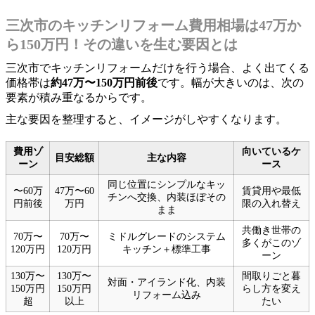
三次市のキッチンリフォーム費用相場は47万か
ら150万円！その違いを生む要因とは
三次市でキッチンリフォームだけを行う場合、よく出てくる
価格帯は
約47万〜150万円前後
です。幅が大きいのは、次の
要素が積み重なるからです。
主な要因を整理すると、イメージがしやすくなります。
費用ゾ
向いているケ
目安総額
主な内容
ーン
ース
同じ位置にシンプルなキッ
〜60万
47万〜60
賃貸用や最低
チンへ交換、内装ほぼその
円前後
万円
限の入れ替え
まま
共働き世帯の
70万〜
70万〜
ミドルグレードのシステム
多くがこのゾ
120万円
120万円
キッチン＋標準工事
ーン
130万〜
130万〜
間取りごと暮
対面・アイランド化、内装
150万円
150万円
らし方を変え
リフォーム込み
超
以上
たい