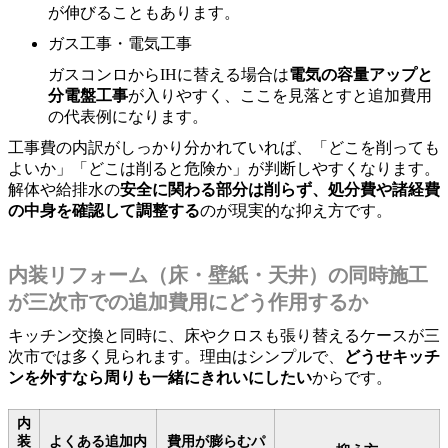
が伸びることもあります。
ガス工事・電気工事
ガスコンロからIHに替える場合は
電気の容量アップと
分電盤工事
が入りやすく、ここを見落とすと追加費用
の代表例になります。
工事費の内訳がしっかり分かれていれば、「どこを削っても
よいか」「どこは削ると危険か」が判断しやすくなります。
解体や給排水の
安全に関わる部分は削らず、処分費や諸経費
の中身を確認して調整する
のが現実的な抑え方です。
内装リフォーム（床・壁紙・天井）の同時施工
が三次市での追加費用にどう作用するか
キッチン交換と同時に、床やクロスも張り替えるケースが三
次市では多く見られます。理由はシンプルで、
どうせキッチ
ンを外すなら周りも一緒にきれいにしたい
からです。
内
装
よくある追加内
費用が膨らむパ