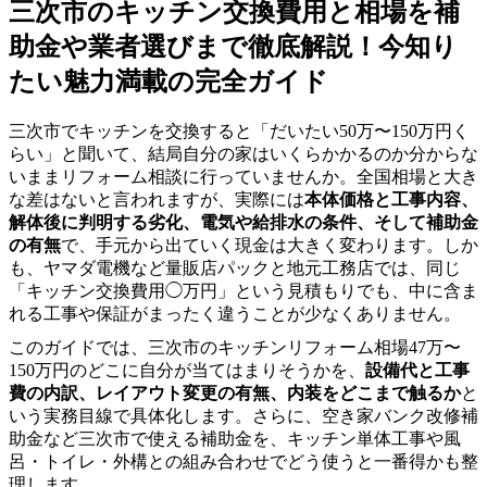
三次市のキッチン交換費用と相場を補
助金や業者選びまで徹底解説！今知り
たい魅力満載の完全ガイド
三次市でキッチンを交換すると「だいたい50万〜150万円く
らい」と聞いて、結局自分の家はいくらかかるのか分からな
いままリフォーム相談に行っていませんか。全国相場と大き
な差はないと言われますが、実際には
本体価格と工事内容、
解体後に判明する劣化、電気や給排水の条件、そして補助金
の有無
で、手元から出ていく現金は大きく変わります。しか
も、ヤマダ電機など量販店パックと地元工務店では、同じ
「キッチン交換費用◯万円」という見積もりでも、中に含ま
れる工事や保証がまったく違うことが少なくありません。
このガイドでは、三次市のキッチンリフォーム相場47万〜
150万円のどこに自分が当てはまりそうかを、
設備代と工事
費の内訳、レイアウト変更の有無、内装をどこまで触るか
と
いう実務目線で具体化します。さらに、空き家バンク改修補
助金など三次市で使える補助金を、キッチン単体工事や風
呂・トイレ・外構との組み合わせでどう使うと一番得かも整
理します。