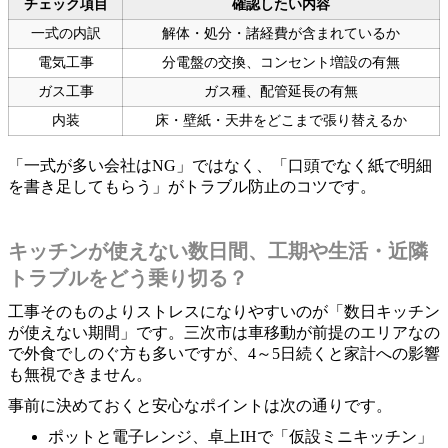
チェック項目
確認したい内容
一式の内訳
解体・処分・諸経費が含まれているか
電気工事
分電盤の交換、コンセント増設の有無
ガス工事
ガス種、配管延長の有無
内装
床・壁紙・天井をどこまで張り替えるか
「一式が多い会社はNG」ではなく、「口頭でなく紙で明細
を書き足してもらう」がトラブル防止のコツです。
キッチンが使えない数日間、工期や生活・近隣
トラブルをどう乗り切る？
工事そのものよりストレスになりやすいのが「数日キッチン
が使えない期間」です。三次市は車移動が前提のエリアなの
で外食でしのぐ方も多いですが、4～5日続くと家計への影響
も無視できません。
事前に決めておくと安心なポイントは次の通りです。
ポットと電子レンジ、卓上IHで「仮設ミニキッチン」