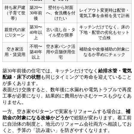
持ち家戸建
築20〜
壁付から対面
レイアウト変更時は配管・
（子育て世
30年前
へ、食洗機を付
電気工事を余裕を見て計画
帯）
後
けたい
築30〜
キッチンだけでなく、床の
親世代の家
古い流し台・タ
40年以
下地・配管の劣化もセット
にUターン
イル壁が限界
上
で点検
不明〜
空き家バンク活
空き家活
補助金や改修補助の対象に
築40年
用や店舗併用住
用・賃貸用
なるか早めにチェック
以上
宅
築30年前後の住宅では、キッチンだけでなく
給排水管・電気
配線・床下の状態
も同じタイミングで寿命を迎えていること
が多くあります。
表面だけ交換すると、数年後に水漏れや電気トラブルで再度
工事が必要になり、結果的に費用がかさむケースも少なくあ
りません。
一方、空き家やUターンで実家をリフォームする場合は、
補
助金の対象になる改修かどうか
で総額が変わります。着工前
に自治体の制度と、地元のリフォーム会社両方へ相談してお
くと、予算の「読み違い」を防ぎやすくなります。