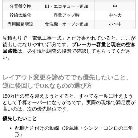
分電盤交換
IH・エコキュート追加
中
幹線太線化
容量アップ時
中〜大
専用回路増設
食洗機・オーブン追加
小〜中
見積もりで「電気工事一式」とだけ書かれていると、ここが
後出しになりやすい部分です。
ブレーカー容量と現在の空き
回路数
は、必ず現地調査の段階で確認してもらってくださ
い。
レイアウト変更を諦めてでも優先したいこと、
逆に後回しでOKなものの選び方
150万円の壁を越えようとすると、すべてを一度に叶えよう
として予算オーバーになりがちです。実際の現場で満足度が
高いのは、次の優先順位です。
優先したいこと
配膳と片付けの動線（冷蔵庫・シンク・コンロの三角
形）