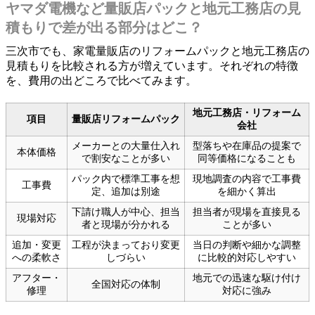
ヤマダ電機など量販店パックと地元工務店の見
積もりで差が出る部分はどこ？
三次市でも、家電量販店のリフォームパックと地元工務店の
見積もりを比較される方が増えています。それぞれの特徴
を、費用の出どころで比べてみます。
地元工務店・リフォーム
項目
量販店リフォームパック
会社
メーカーとの大量仕入れ
型落ちや在庫品の提案で
本体価格
で割安なことが多い
同等価格になることも
パック内で標準工事を想
現地調査の内容で工事費
工事費
定、追加は別途
を細かく算出
下請け職人が中心、担当
担当者が現場を直接見る
現場対応
者と現場が分かれる
ことが多い
追加・変更
工程が決まっており変更
当日の判断や細かな調整
への柔軟さ
しづらい
に比較的対応しやすい
アフター・
地元での迅速な駆け付け
全国対応の体制
修理
対応に強み