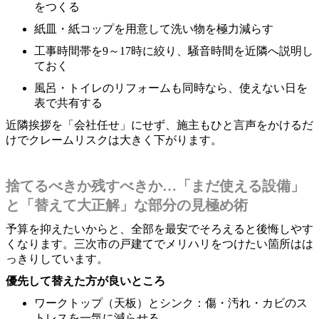
をつくる
紙皿・紙コップを用意して洗い物を極力減らす
工事時間帯を9～17時に絞り、騒音時間を近隣へ説明し
ておく
風呂・トイレのリフォームも同時なら、使えない日を
表で共有する
近隣挨拶を「会社任せ」にせず、施主もひと言声をかけるだ
けでクレームリスクは大きく下がります。
捨てるべきか残すべきか…「まだ使える設備」
と「替えて大正解」な部分の見極め術
予算を抑えたいからと、全部を最安でそろえると後悔しやす
くなります。三次市の戸建てでメリハリをつけたい箇所はは
っきりしています。
優先して替えた方が良いところ
ワークトップ（天板）とシンク：傷・汚れ・カビのス
トレスを一気に減らせる