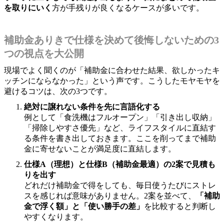
を取りにいく
方が手残りが良くなるケースが多いです。
補助金ありきで仕様を決めて後悔しないための3
つの視点を大公開
現場でよく聞くのが「補助金に合わせた結果、欲しかったキ
ッチンにならなかった」という声です。こうしたモヤモヤを
避けるコツは、次の3つです。
絶対に譲れない条件を先に言語化する
例として「食洗機はフルオープン」「引き出し収納」
「掃除しやすさ優先」など、ライフスタイルに直結す
る条件を書き出しておきます。ここを削ってまで補助
金に寄せないことが満足度に直結します。
仕様A（理想）と仕様B（補助金最適）の2案で見積も
りを出す
どれだけ補助金で得をしても、毎日使うたびにストレ
スを感じれば意味がありません。2案を並べて、
「補助
金で浮く額」と「使い勝手の差」
を比較すると判断し
やすくなります。