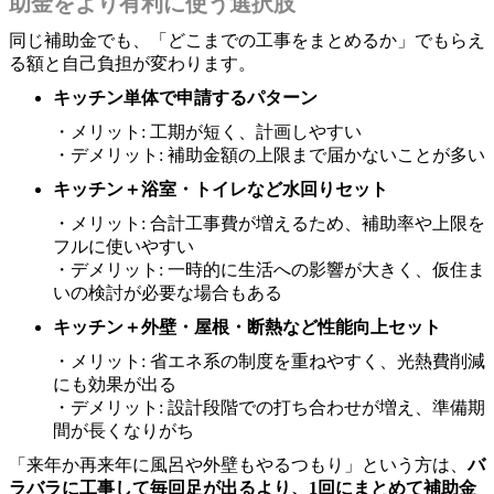
助金をより有利に使う選択肢
同じ補助金でも、「どこまでの工事をまとめるか」でもらえ
る額と自己負担が変わります。
キッチン単体で申請するパターン
・メリット: 工期が短く、計画しやすい
・デメリット: 補助金額の上限まで届かないことが多い
キッチン＋浴室・トイレなど水回りセット
・メリット: 合計工事費が増えるため、補助率や上限を
フルに使いやすい
・デメリット: 一時的に生活への影響が大きく、仮住ま
いの検討が必要な場合もある
キッチン＋外壁・屋根・断熱など性能向上セット
・メリット: 省エネ系の制度を重ねやすく、光熱費削減
にも効果が出る
・デメリット: 設計段階での打ち合わせが増え、準備期
間が長くなりがち
「来年か再来年に風呂や外壁もやるつもり」という方は、
バ
ラバラに工事して毎回足が出るより、1回にまとめて補助金