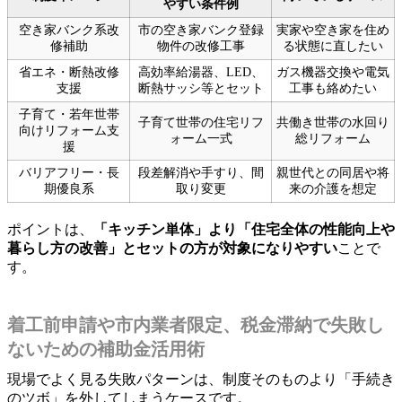
やすい条件例
空き家バンク系改
市の空き家バンク登録
実家や空き家を住め
修補助
物件の改修工事
る状態に直したい
省エネ・断熱改修
高効率給湯器、LED、
ガス機器交換や電気
支援
断熱サッシ等とセット
工事も絡めたい
子育て・若年世帯
子育て世帯の住宅リフ
共働き世帯の水回り
向けリフォーム支
ォーム一式
総リフォーム
援
バリアフリー・長
段差解消や手すり、間
親世代との同居や将
期優良系
取り変更
来の介護を想定
ポイントは、
「キッチン単体」より「住宅全体の性能向上や
暮らし方の改善」とセットの方が対象になりやすい
ことで
す。
着工前申請や市内業者限定、税金滞納で失敗し
ないための補助金活用術
現場でよく見る失敗パターンは、制度そのものより「手続き
のツボ」を外してしまうケースです。