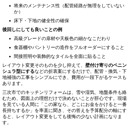
将来のメンテナンス性（配管経路が無理をしていない
か）
床下・下地の健全性の確保
後回しにしても良いことの例
高級グレードの扉材や天板色の細かなこだわり
食器棚やパントリーの造作をフルオーダーにすること
間接照明や装飾的なタイルを全面に貼ること
レイアウト変更そのものを少し抑えて、
壁付け寄りのペニン
シュラ型にする
などの折衷案にするだけで、配管・換気・下
地補強の工事をシンプルにでき、費用が一段下がるケースも
あります。
三次市でのキッチンリフォームは、雪や湿気、地盤条件も絡
むため、図面上の理想だけで決めないことが肝心です。現場
を見ている人間に「この家なら、どこにお金をかけると一番
長持ちするか」を率直に聞き、その答えを予算配分の軸にす
ると、レイアウト変更をしても後悔の少ない計画になりま
す。