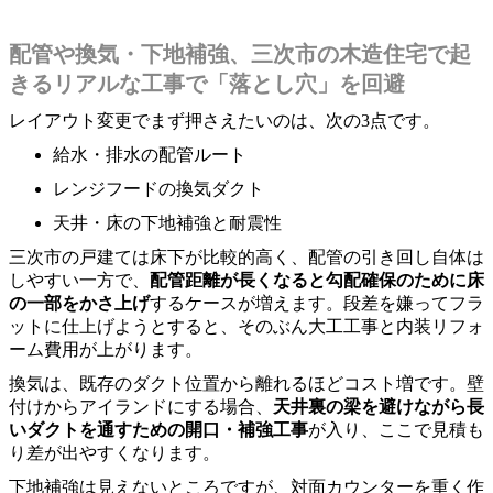
配管や換気・下地補強、三次市の木造住宅で起
きるリアルな工事で「落とし穴」を回避
レイアウト変更でまず押さえたいのは、次の3点です。
給水・排水の配管ルート
レンジフードの換気ダクト
天井・床の下地補強と耐震性
三次市の戸建ては床下が比較的高く、配管の引き回し自体は
しやすい一方で、
配管距離が長くなると勾配確保のために床
の一部をかさ上げ
するケースが増えます。段差を嫌ってフラ
ットに仕上げようとすると、そのぶん大工工事と内装リフォ
ーム費用が上がります。
換気は、既存のダクト位置から離れるほどコスト増です。壁
付けからアイランドにする場合、
天井裏の梁を避けながら長
いダクトを通すための開口・補強工事
が入り、ここで見積も
り差が出やすくなります。
下地補強は見えないところですが、対面カウンターを重く作