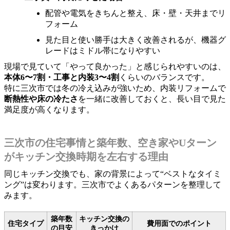
配管や電気をきちんと整え、床・壁・天井までリ
フォーム
見た目と使い勝手は大きく改善されるが、機器グ
レードはミドル帯になりやすい
現場で見ていて「やって良かった」と感じられやすいのは、
本体6〜7割・工事と内装3〜4割
くらいのバランスです。
特に三次市では冬の冷え込みが強いため、内装リフォームで
断熱性や床の冷たさ
を一緒に改善しておくと、長い目で見た
満足度が高くなります。
三次市の住宅事情と築年数、空き家やUターン
がキッチン交換時期を左右する理由
同じキッチン交換でも、家の背景によって“ベストなタイミ
ング”は変わります。三次市でよくあるパターンを整理して
みます。
築年数
キッチン交換の
住宅タイプ
費用面でのポイント
の目安
きっかけ