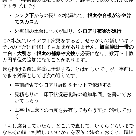
下トラブルです。
シンク下からの長年の水漏れで、
根太や合板がふやけ
てスカスカ
外壁側の土台に雨水が回り、
シロアリ被害が進行
この状況でレイアウト変更をすると、せっかくの新しいキッ
チンの下だけ補修しても意味がありません。
被害範囲一帯の
土台・大引き・根太の補修や交換
が必要になり、数万〜十数
万円単位の追加になることがあります。
床を開ける前に完璧に予測することは難しいですが、事前に
できる対策としては次の通りです。
事前調査でシロアリ診断をセットで依頼する
見積もりに「床下状況悪化時の追加単価」を書いてお
いてもらう
工事中に床下の写真を共有してもらう前提で話してお
く
「もし腐食していたら、どこまで直して、いくらぐらいまで
ならその場で判断していいか」を家族で決めておくと、現場