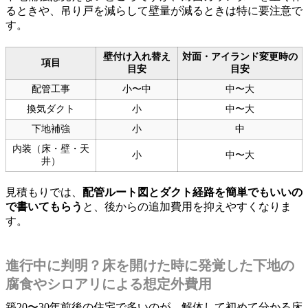
るときや、吊り戸を減らして壁量が減るときは特に要注意で
す。
壁付け入れ替え
対面・アイランド変更時の
項目
目安
目安
配管工事
小〜中
中〜大
換気ダクト
小
中〜大
下地補強
小
中
内装（床・壁・天
小
中〜大
井）
見積もりでは、
配管ルート図とダクト経路を簡単でもいいの
で書いてもらう
と、後からの追加費用を抑えやすくなりま
す。
進行中に判明？床を開けた時に発覚した下地の
腐食やシロアリによる想定外費用
築20〜30年前後の住宅で多いのが、解体して初めて分かる床