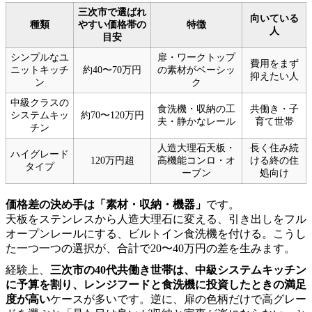
三次市で選ばれ
向いている
種類
やすい価格帯の
特徴
人
目安
シンプルなユ
扉・ワークトップ
費用をまず
ニットキッチ
約40〜70万円
の素材がベーシッ
抑えたい人
ン
ク
中級クラスの
食洗機・収納の工
共働き・子
システムキッ
約70〜120万円
夫・静かなレール
育て世帯
チン
人造大理石天板・
長く住み続
ハイグレード
120万円超
高機能コンロ・オ
ける終の住
タイプ
ーブン
処向け
価格差の決め手は「素材・収納・機器」
です。
天板をステンレスから人造大理石に変える、引き出しをフル
オープンレールにする、ビルトイン食洗機を付ける。こうし
た一つ一つの選択が、合計で20〜40万円の差を生みます。
経験上、
三次市の40代共働き世帯は、中級システムキッチン
に予算を割り、レンジフードと食洗機に投資したときの満足
度が高い
ケースが多いです。逆に、扉の色柄だけで高グレー