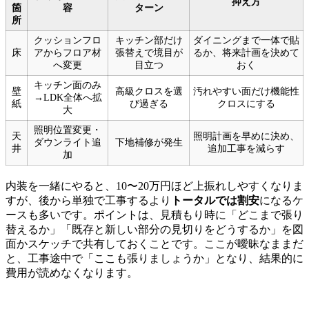
抑え方
箇
容
ターン
所
クッションフロ
キッチン部だけ
ダイニングまで一体で貼
床
アからフロア材
張替えで境目が
るか、将来計画を決めて
へ変更
目立つ
おく
キッチン面のみ
壁
高級クロスを選
汚れやすい面だけ機能性
→LDK全体へ拡
紙
び過ぎる
クロスにする
大
照明位置変更・
天
照明計画を早めに決め、
ダウンライト追
下地補修が発生
井
追加工事を減らす
加
内装を一緒にやると、10〜20万円ほど上振れしやすくなりま
すが、後から単独で工事するより
トータルでは割安
になるケ
ースも多いです。ポイントは、見積もり時に「どこまで張り
替えるか」「既存と新しい部分の見切りをどうするか」を図
面かスケッチで共有しておくことです。ここが曖昧なままだ
と、工事途中で「ここも張りましょうか」となり、結果的に
費用が読めなくなります。