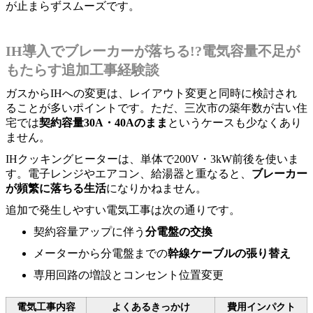
が止まらずスムーズです。
IH導入でブレーカーが落ちる!?電気容量不足が
もたらす追加工事経験談
ガスからIHへの変更は、レイアウト変更と同時に検討され
ることが多いポイントです。ただ、三次市の築年数が古い住
宅では
契約容量30A・40Aのまま
というケースも少なくあり
ません。
IHクッキングヒーターは、単体で200V・3kW前後を使いま
す。電子レンジやエアコン、給湯器と重なると、
ブレーカー
が頻繁に落ちる生活
になりかねません。
追加で発生しやすい電気工事は次の通りです。
契約容量アップに伴う
分電盤の交換
メーターから分電盤までの
幹線ケーブルの張り替え
専用回路の増設とコンセント位置変更
電気工事内容
よくあるきっかけ
費用インパクト